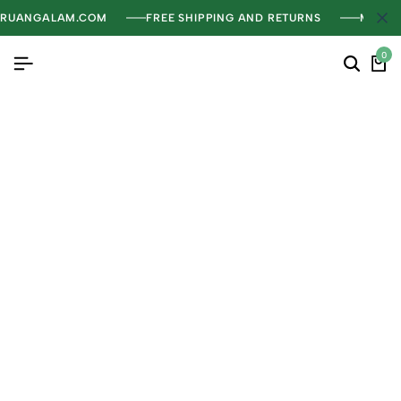
RUANGALAM.COM
FREE SHIPPING AND RETURNS
MENGH
0