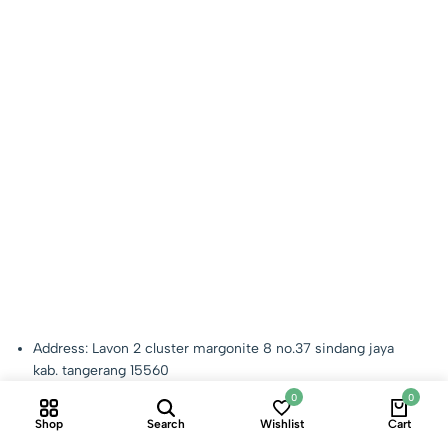
Address: Lavon 2 cluster margonite 8 no.37 sindang jaya
kab. tangerang 15560
Email:
ruangalam98@gmail.com
0
0
Phone:
+62 813 9853 701
Shop
Search
Wishlist
Cart