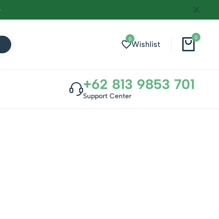
0
0
Wishlist
+62 813 9853 701
Support Center