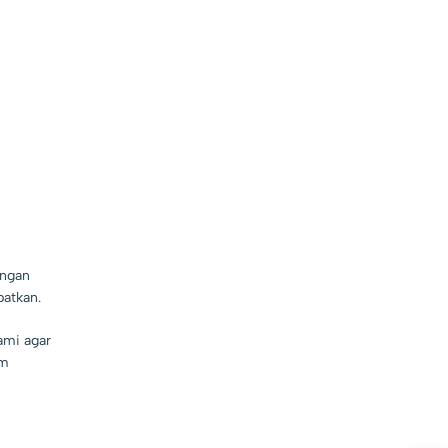
engan
atkan.
ami agar
um