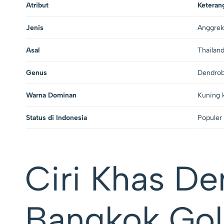
Atribut
Keteran
Jenis
Anggrek
Asal
Thailan
Genus
Dendro
Warna Dominan
Kuning
Status di Indonesia
Populer
Ciri Khas D
Bangkok Go