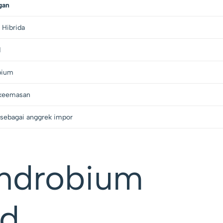
gan
 Hibrida
d
bium
 keemasan
 sebagai anggrek impor
endrobium
ld