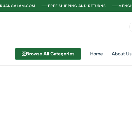
RUANGALAM.COM
FREE SHIPPING AND RETURNS
MENGH
Browse All Categories
Home
About Us
Ruang
Pusat
Alam
Tanaman
Hias
Hidup