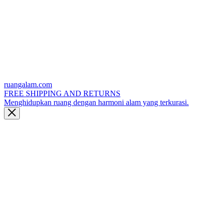
ruangalam.com
FREE SHIPPING AND RETURNS
Menghidupkan ruang dengan harmoni alam yang terkurasi.